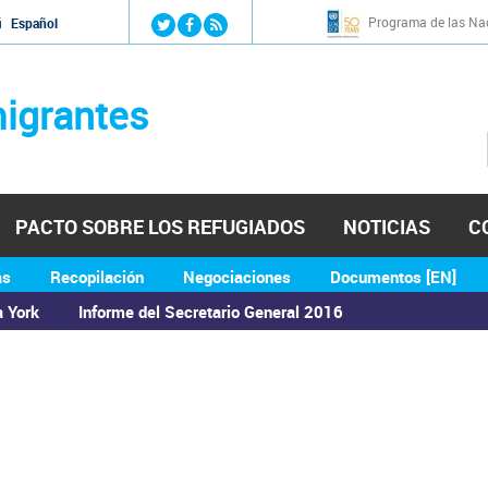
Jump to navigation
Programa de las Nac
й
Español
igrantes
PACTO SOBRE LOS REFUGIADOS
NOTICIAS
C
as
Recopilación
Negociaciones
Documentos [EN]
a York
Informe del Secretario General 2016