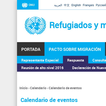
ONU
العربية
中文
English
Français
Русски
Refugiados y m
PORTADA
PACTO SOBRE MIGRACIÓN
Representante Especial
Respuesta
Consult
ASAMBLEA GENERAL
Reunión de alto nivel 2016
Declaración de Nuev
Inicio
›
Calendario
›
Calendario de eventos
Se
encuentra
Calendario de eventos
usted