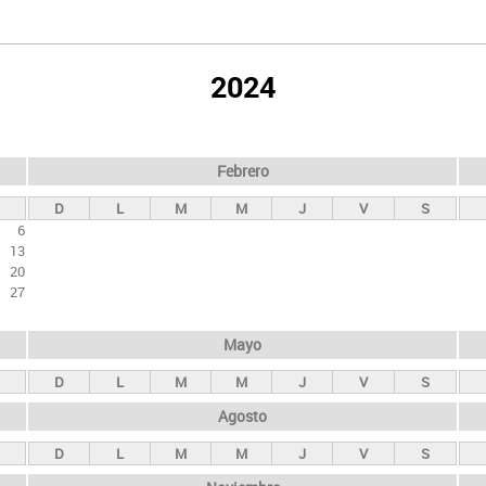
2024
Febrero
D
L
M
M
J
V
S
6
13
20
27
Mayo
D
L
M
M
J
V
S
Agosto
D
L
M
M
J
V
S