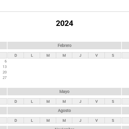
2024
Febrero
D
L
M
M
J
V
S
6
13
20
27
Mayo
D
L
M
M
J
V
S
Agosto
D
L
M
M
J
V
S