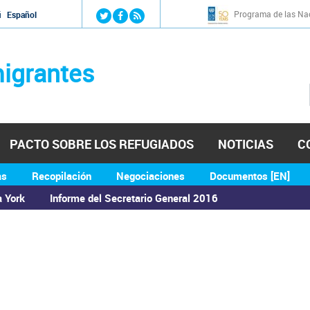
Jump to navigation
Programa de las Nac
й
Español
igrantes
PACTO SOBRE LOS REFUGIADOS
NOTICIAS
C
as
Recopilación
Negociaciones
Documentos [EN]
a York
Informe del Secretario General 2016