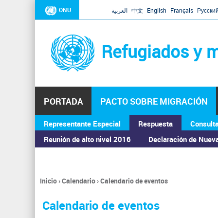
ONU
العربية
中文
English
Français
Русски
Refugiados y m
PORTADA
PACTO SOBRE MIGRACIÓN
Representante Especial
Respuesta
Consult
ASAMBLEA GENERAL
Reunión de alto nivel 2016
Declaración de Nuev
Inicio
›
Calendario
›
Calendario de eventos
Se
encuentra
Calendario de eventos
usted