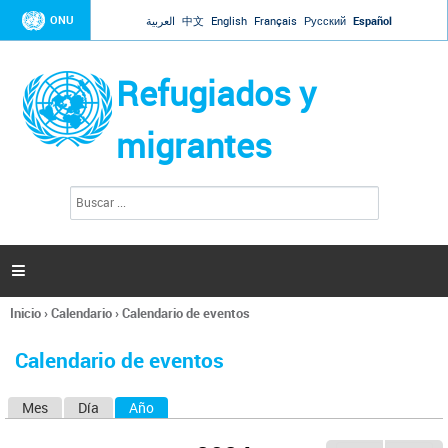
Jump to navigation
ONU
العربية
中文
English
Français
Русский
Español
Refugiados y
migrantes
B
F
u
o
s
r
c
a
m
r

u
l
Inicio
›
Calendario
›
Calendario de eventos
a
Se
r
encuentra
i
Calendario de eventos
usted
o
aquí
d
Mes
Día
Año
(solapa activa)
S
e
b
o