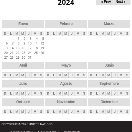
ú
2024
« Prev
Next »
l
s
a
q
p
u
e
a
Enero
Febrero
Marzo
d
s
a
D
L
M
M
J
V
S
D
L
M
M
J
V
S
D
L
M
M
J
V
S
p
1
2
3
4
5
6
7
8
9
10
11
12
r
13
14
15
16
17
18
19
i
20
21
22
23
24
25
26
27
28
29
30
31
n
Abril
Mayo
Junio
c
i
D
L
M
M
J
V
S
D
L
M
M
J
V
S
D
L
M
M
J
V
S
p
Julio
Agosto
Septiembre
a
D
L
M
M
J
V
S
D
L
M
M
J
V
S
D
L
M
M
J
V
S
l
e
Octubre
Noviembre
Diciembre
s
D
L
M
M
J
V
S
D
L
M
M
J
V
S
D
L
M
M
J
V
S
COPYRIGHT © 2026 UNITED NATIONS