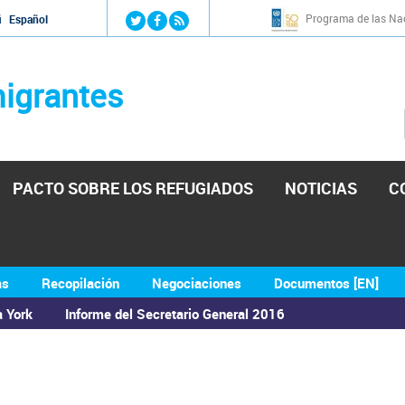
Jump to navigation
Programa de las Nac
й
Español
igrantes
PACTO SOBRE LOS REFUGIADOS
NOTICIAS
C
as
Recopilación
Negociaciones
Documentos [EN]
a York
Informe del Secretario General 2016