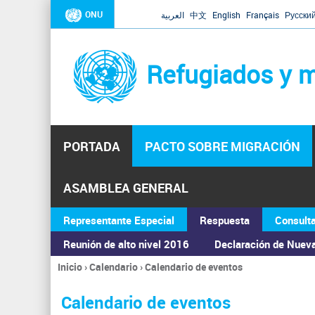
ONU
العربية
中文
English
Français
Русски
Refugiados y m
PORTADA
PACTO SOBRE MIGRACIÓN
ASAMBLEA GENERAL
Representante Especial
Respuesta
Consult
Reunión de alto nivel 2016
Declaración de Nuev
Inicio
›
Calendario
›
Calendario de eventos
Se
encuentra
Calendario de eventos
usted