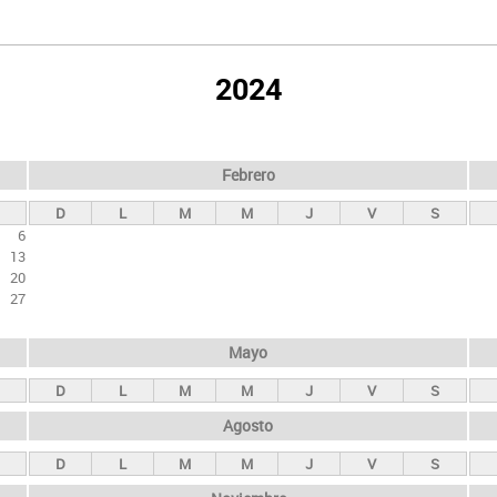
2024
Febrero
D
L
M
M
J
V
S
6
13
20
27
Mayo
D
L
M
M
J
V
S
Agosto
D
L
M
M
J
V
S