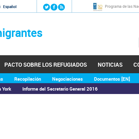
Jump to navigation
Programa de las Nac
й
Español
igrantes
PACTO SOBRE LOS REFUGIADOS
NOTICIAS
C
as
Recopilación
Negociaciones
Documentos [EN]
a York
Informe del Secretario General 2016