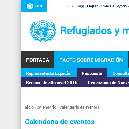
ONU
العربية
中文
English
Français
Русски
Refugiados y m
PORTADA
PACTO SOBRE MIGRACIÓN
Representante Especial
Respuesta
Consult
ASAMBLEA GENERAL
Reunión de alto nivel 2016
Declaración de Nuev
Inicio
›
Calendario
›
Calendario de eventos
Se
encuentra
Calendario de eventos
usted