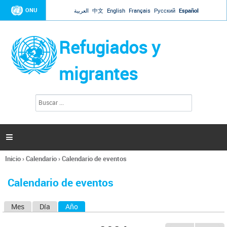
Jump to navigation
ONU
العربية
中文
English
Français
Русский
Español
Refugiados y
migrantes
B
F
u
o
s
r
c
a
m
r

u
l
Inicio
›
Calendario
›
Calendario de eventos
a
Se
r
encuentra
i
Calendario de eventos
usted
o
aquí
d
Mes
Día
Año
(solapa activa)
S
e
b
o