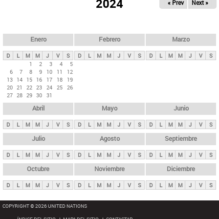
ú
2024
« Prev
Next »
l
s
a
q
p
u
e
a
Enero
Febrero
Marzo
d
s
a
D
L
M
M
J
V
S
D
L
M
M
J
V
S
D
L
M
M
J
V
S
p
1
2
3
4
5
6
7
8
9
10
11
12
r
13
14
15
16
17
18
19
i
20
21
22
23
24
25
26
27
28
29
30
31
n
Abril
Mayo
Junio
c
i
D
L
M
M
J
V
S
D
L
M
M
J
V
S
D
L
M
M
J
V
S
p
Julio
Agosto
Septiembre
a
D
L
M
M
J
V
S
D
L
M
M
J
V
S
D
L
M
M
J
V
S
l
e
Octubre
Noviembre
Diciembre
s
D
L
M
M
J
V
S
D
L
M
M
J
V
S
D
L
M
M
J
V
S
COPYRIGHT © 2026 UNITED NATIONS