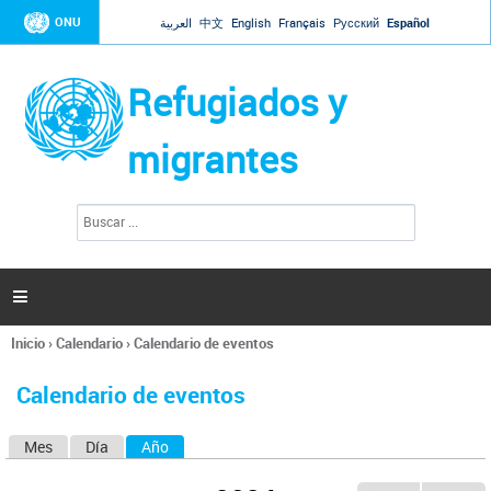
Jump to navigation
ONU
العربية
中文
English
Français
Русский
Español
Refugiados y
migrantes
B
F
u
o
s
r
c
a
m
r

u
l
Inicio
›
Calendario
›
Calendario de eventos
a
Se
r
encuentra
i
Calendario de eventos
usted
o
aquí
d
Mes
Día
Año
(solapa activa)
S
e
b
o