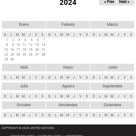
ú
2024
« Prev
Next »
l
s
a
q
p
u
e
a
Enero
Febrero
Marzo
d
s
a
D
L
M
M
J
V
S
D
L
M
M
J
V
S
D
L
M
M
J
V
S
p
1
2
3
4
5
6
7
8
9
10
11
12
13
14
r
15
16
17
18
19
20
21
i
22
23
24
25
26
27
28
29
30
n
Abril
Mayo
Junio
c
i
D
L
M
M
J
V
S
D
L
M
M
J
V
S
D
L
M
M
J
V
S
p
Julio
Agosto
Septiembre
a
D
L
M
M
J
V
S
D
L
M
M
J
V
S
D
L
M
M
J
V
S
l
e
Octubre
Noviembre
Diciembre
s
D
L
M
M
J
V
S
D
L
M
M
J
V
S
D
L
M
M
J
V
S
COPYRIGHT © 2026 UNITED NATIONS