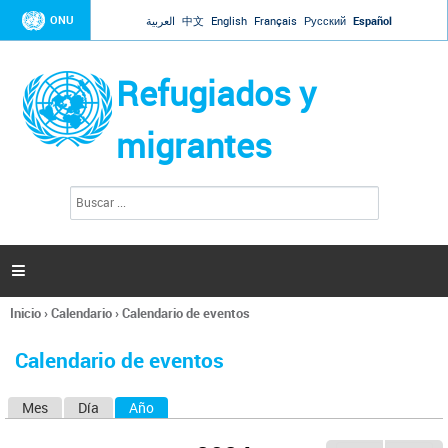
Jump to navigation
ONU
العربية
中文
English
Français
Русский
Español
Refugiados y
migrantes
B
F
u
o
s
r
c
a
m
r

u
l
Inicio
›
Calendario
›
Calendario de eventos
a
Se
r
encuentra
i
Calendario de eventos
usted
o
aquí
d
Mes
Día
Año
(solapa activa)
S
e
b
o