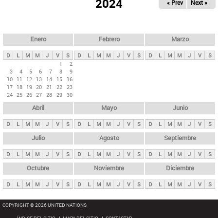
ú
2024
« Prev
Next »
l
s
a
q
p
u
e
a
Enero
Febrero
Marzo
d
s
a
D
L
M
M
J
V
S
D
L
M
M
J
V
S
D
L
M
M
J
V
S
p
1
2
3
4
5
6
7
8
9
r
10
11
12
13
14
15
16
i
17
18
19
20
21
22
23
24
25
26
27
28
29
30
n
Abril
Mayo
Junio
c
i
D
L
M
M
J
V
S
D
L
M
M
J
V
S
D
L
M
M
J
V
S
p
Julio
Agosto
Septiembre
a
D
L
M
M
J
V
S
D
L
M
M
J
V
S
D
L
M
M
J
V
S
l
e
Octubre
Noviembre
Diciembre
s
D
L
M
M
J
V
S
D
L
M
M
J
V
S
D
L
M
M
J
V
S
COPYRIGHT © 2026 UNITED NATIONS