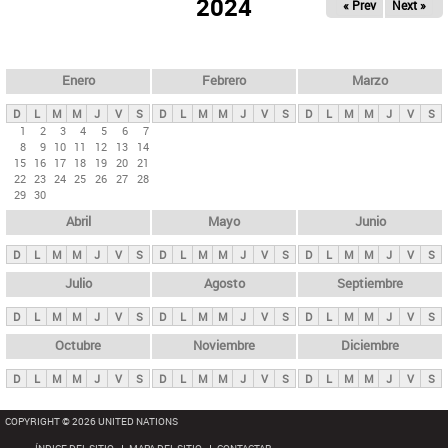
ú
2024
« Prev
Next »
l
s
a
q
p
u
e
a
Enero
Febrero
Marzo
d
s
a
D
L
M
M
J
V
S
D
L
M
M
J
V
S
D
L
M
M
J
V
S
p
1
2
3
4
5
6
7
8
9
10
11
12
13
14
r
15
16
17
18
19
20
21
i
22
23
24
25
26
27
28
29
30
n
Abril
Mayo
Junio
c
i
D
L
M
M
J
V
S
D
L
M
M
J
V
S
D
L
M
M
J
V
S
p
Julio
Agosto
Septiembre
a
D
L
M
M
J
V
S
D
L
M
M
J
V
S
D
L
M
M
J
V
S
l
e
Octubre
Noviembre
Diciembre
s
D
L
M
M
J
V
S
D
L
M
M
J
V
S
D
L
M
M
J
V
S
COPYRIGHT © 2026 UNITED NATIONS