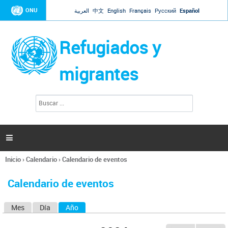
Jump to navigation
ONU
العربية
中文
English
Français
Русский
Español
Refugiados y
migrantes
B
F
u
o
s
r
c
a
m
r

u
l
Inicio
›
Calendario
›
Calendario de eventos
a
Se
r
encuentra
i
Calendario de eventos
usted
o
aquí
d
Mes
Día
Año
(solapa activa)
S
e
b
o