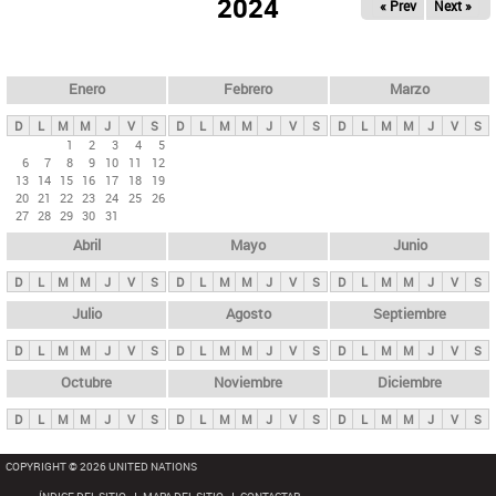
ú
2024
« Prev
Next »
l
s
a
q
p
u
e
a
Enero
Febrero
Marzo
d
s
a
D
L
M
M
J
V
S
D
L
M
M
J
V
S
D
L
M
M
J
V
S
p
1
2
3
4
5
6
7
8
9
10
11
12
r
13
14
15
16
17
18
19
i
20
21
22
23
24
25
26
27
28
29
30
31
n
Abril
Mayo
Junio
c
i
D
L
M
M
J
V
S
D
L
M
M
J
V
S
D
L
M
M
J
V
S
p
Julio
Agosto
Septiembre
a
D
L
M
M
J
V
S
D
L
M
M
J
V
S
D
L
M
M
J
V
S
l
e
Octubre
Noviembre
Diciembre
s
D
L
M
M
J
V
S
D
L
M
M
J
V
S
D
L
M
M
J
V
S
COPYRIGHT © 2026 UNITED NATIONS