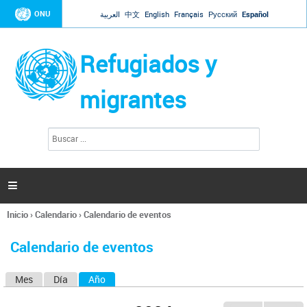
Jump to navigation
ONU
العربية
中文
English
Français
Русский
Español
Refugiados y
migrantes
B
F
u
o
s
r
c
a
m
r

u
l
Inicio
›
Calendario
›
Calendario de eventos
a
Se
r
encuentra
i
Calendario de eventos
usted
o
aquí
d
Mes
Día
Año
(solapa activa)
S
e
b
o