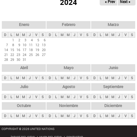
ú
2024
« Prev
Next »
l
s
a
q
p
u
e
a
Enero
Febrero
Marzo
d
s
a
D
L
M
M
J
V
S
D
L
M
M
J
V
S
D
L
M
M
J
V
S
p
1
2
3
4
5
6
7
8
9
10
11
12
13
r
14
15
16
17
18
19
20
i
21
22
23
24
25
26
27
28
29
30
31
n
Abril
Mayo
Junio
c
i
D
L
M
M
J
V
S
D
L
M
M
J
V
S
D
L
M
M
J
V
S
p
Julio
Agosto
Septiembre
a
D
L
M
M
J
V
S
D
L
M
M
J
V
S
D
L
M
M
J
V
S
l
e
Octubre
Noviembre
Diciembre
s
D
L
M
M
J
V
S
D
L
M
M
J
V
S
D
L
M
M
J
V
S
COPYRIGHT © 2026 UNITED NATIONS