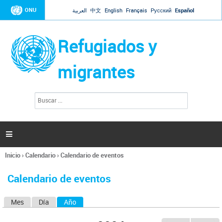
Jump to navigation
ONU
العربية
中文
English
Français
Русский
Español
Refugiados y
migrantes
B
F
u
o
s
r
c
a
m
r

u
l
Inicio
›
Calendario
›
Calendario de eventos
a
Se
r
encuentra
i
Calendario de eventos
usted
o
aquí
d
Mes
Día
Año
(solapa activa)
S
e
b
o