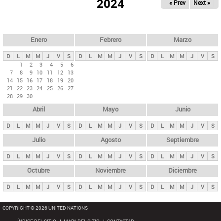
ú
2024
« Prev
Next »
l
s
a
q
p
u
e
a
Enero
Febrero
Marzo
d
s
a
D
L
M
M
J
V
S
D
L
M
M
J
V
S
D
L
M
M
J
V
S
p
1
2
3
4
5
6
7
8
9
10
11
12
13
r
14
15
16
17
18
19
20
i
21
22
23
24
25
26
27
28
29
30
n
Abril
Mayo
Junio
c
i
D
L
M
M
J
V
S
D
L
M
M
J
V
S
D
L
M
M
J
V
S
p
Julio
Agosto
Septiembre
a
D
L
M
M
J
V
S
D
L
M
M
J
V
S
D
L
M
M
J
V
S
l
e
Octubre
Noviembre
Diciembre
s
D
L
M
M
J
V
S
D
L
M
M
J
V
S
D
L
M
M
J
V
S
COPYRIGHT © 2026 UNITED NATIONS