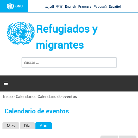
Jump to navigation
ONU
العربية
中文
English
Français
Русский
Español
Refugiados y
migrantes
B
F
u
o
s
r
c
a
m
r

u
l
Inicio
›
Calendario
›
Calendario de eventos
a
Se
r
encuentra
i
Calendario de eventos
usted
o
aquí
d
Mes
Día
Año
(solapa activa)
S
e
b
o