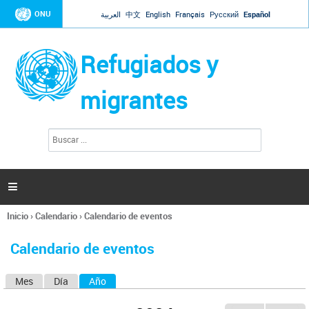
Jump to navigation
ONU
العربية
中文
English
Français
Русский
Español
Refugiados y
migrantes
B
F
u
o
s
r
c
a
m
r

u
l
Inicio
›
Calendario
›
Calendario de eventos
a
Se
r
encuentra
i
Calendario de eventos
usted
o
aquí
d
Mes
Día
Año
(solapa activa)
S
e
b
o