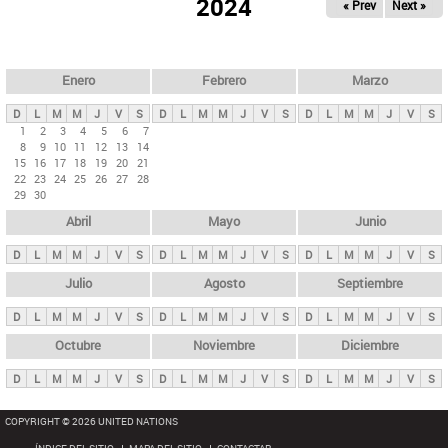
ú
2024
« Prev
Next »
l
s
a
q
p
u
e
a
Enero
Febrero
Marzo
d
s
a
D
L
M
M
J
V
S
D
L
M
M
J
V
S
D
L
M
M
J
V
S
p
1
2
3
4
5
6
7
8
9
10
11
12
13
14
r
15
16
17
18
19
20
21
i
22
23
24
25
26
27
28
29
30
n
Abril
Mayo
Junio
c
i
D
L
M
M
J
V
S
D
L
M
M
J
V
S
D
L
M
M
J
V
S
p
Julio
Agosto
Septiembre
a
D
L
M
M
J
V
S
D
L
M
M
J
V
S
D
L
M
M
J
V
S
l
e
Octubre
Noviembre
Diciembre
s
D
L
M
M
J
V
S
D
L
M
M
J
V
S
D
L
M
M
J
V
S
COPYRIGHT © 2026 UNITED NATIONS