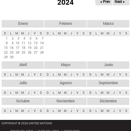
ú
2024
« Prev
Next »
l
s
a
q
p
u
e
a
Enero
Febrero
Marzo
d
s
a
D
L
M
M
J
V
S
D
L
M
M
J
V
S
D
L
M
M
J
V
S
p
1
2
3
4
5
6
7
8
9
10
11
12
13
14
r
15
16
17
18
19
20
21
i
22
23
24
25
26
27
28
29
30
n
Abril
Mayo
Junio
c
i
D
L
M
M
J
V
S
D
L
M
M
J
V
S
D
L
M
M
J
V
S
p
Julio
Agosto
Septiembre
a
D
L
M
M
J
V
S
D
L
M
M
J
V
S
D
L
M
M
J
V
S
l
e
Octubre
Noviembre
Diciembre
s
D
L
M
M
J
V
S
D
L
M
M
J
V
S
D
L
M
M
J
V
S
COPYRIGHT © 2026 UNITED NATIONS