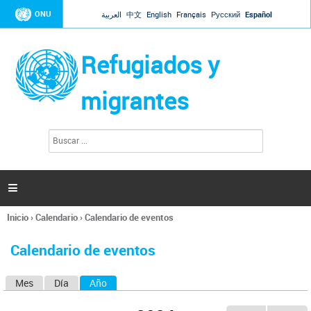
Jump to navigation
ONU
العربية
中文
English
Français
Русский
Español
Refugiados y
migrantes
B
F
u
o
s
r
c
a
m
r

u
l
Inicio
›
Calendario
›
Calendario de eventos
a
Se
r
encuentra
i
Calendario de eventos
usted
o
aquí
d
Mes
Día
Año
(solapa activa)
S
e
b
o