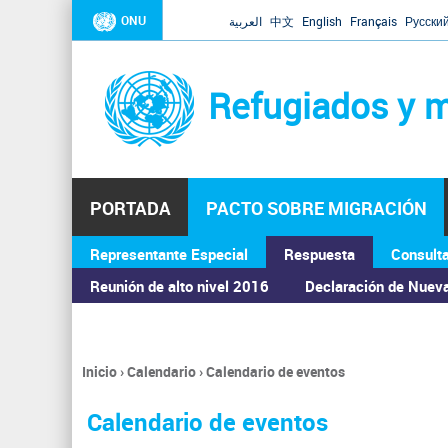
ONU
العربية
中文
English
Français
Русски
Refugiados y m
PORTADA
PACTO SOBRE MIGRACIÓN
Representante Especial
Respuesta
Consult
ASAMBLEA GENERAL
Reunión de alto nivel 2016
Declaración de Nuev
Inicio
›
Calendario
›
Calendario de eventos
Se
encuentra
Calendario de eventos
usted