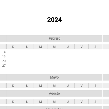
2024
Febrero
D
L
M
M
J
V
S
6
13
20
27
Mayo
D
L
M
M
J
V
S
Agosto
D
L
M
M
J
V
S