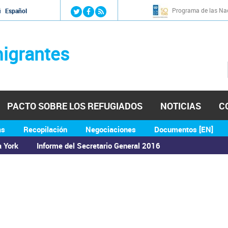
Jump to navigation
Programa de las Nac
й
Español
igrantes
PACTO SOBRE LOS REFUGIADOS
NOTICIAS
C
as
Recopilación
Negociaciones
Documentos [EN]
a York
Informe del Secretario General 2016