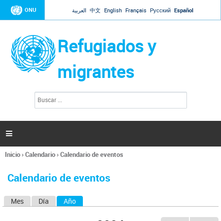
Jump to navigation
ONU
العربية
中文
English
Français
Русский
Español
Refugiados y
migrantes
B
F
u
o
s
r
c
a
m
r

u
l
Inicio
›
Calendario
›
Calendario de eventos
a
Se
r
encuentra
i
Calendario de eventos
usted
o
aquí
d
Mes
Día
Año
(solapa activa)
S
e
b
o