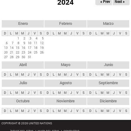
ú
2024
« Prev
Next »
l
s
a
q
p
u
e
a
Enero
Febrero
Marzo
d
s
a
D
L
M
M
J
V
S
D
L
M
M
J
V
S
D
L
M
M
J
V
S
p
1
2
3
4
5
6
7
8
9
10
11
12
r
13
14
15
16
17
18
19
i
20
21
22
23
24
25
26
27
28
29
30
31
n
Abril
Mayo
Junio
c
i
D
L
M
M
J
V
S
D
L
M
M
J
V
S
D
L
M
M
J
V
S
p
Julio
Agosto
Septiembre
a
D
L
M
M
J
V
S
D
L
M
M
J
V
S
D
L
M
M
J
V
S
l
e
Octubre
Noviembre
Diciembre
s
D
L
M
M
J
V
S
D
L
M
M
J
V
S
D
L
M
M
J
V
S
COPYRIGHT © 2026 UNITED NATIONS