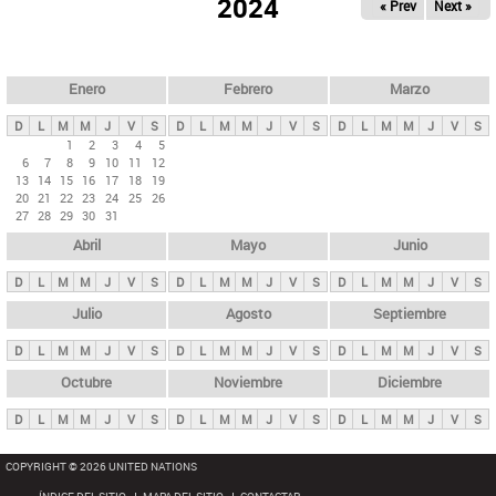
ú
2024
« Prev
Next »
l
s
a
q
p
u
e
a
Enero
Febrero
Marzo
d
s
a
D
L
M
M
J
V
S
D
L
M
M
J
V
S
D
L
M
M
J
V
S
p
1
2
3
4
5
6
7
8
9
10
11
12
r
13
14
15
16
17
18
19
i
20
21
22
23
24
25
26
27
28
29
30
31
n
Abril
Mayo
Junio
c
i
D
L
M
M
J
V
S
D
L
M
M
J
V
S
D
L
M
M
J
V
S
p
Julio
Agosto
Septiembre
a
D
L
M
M
J
V
S
D
L
M
M
J
V
S
D
L
M
M
J
V
S
l
e
Octubre
Noviembre
Diciembre
s
D
L
M
M
J
V
S
D
L
M
M
J
V
S
D
L
M
M
J
V
S
COPYRIGHT © 2026 UNITED NATIONS