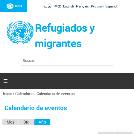
Jump to navigation
ONU
العربية
中文
English
Français
Русский
Español
Refugiados y
migrantes
B
F
u
o
s
r
c
a
m
r

u
l
Inicio
›
Calendario
›
Calendario de eventos
a
Se
r
encuentra
i
Calendario de eventos
usted
o
aquí
d
Mes
Día
Año
(solapa activa)
S
e
b
o