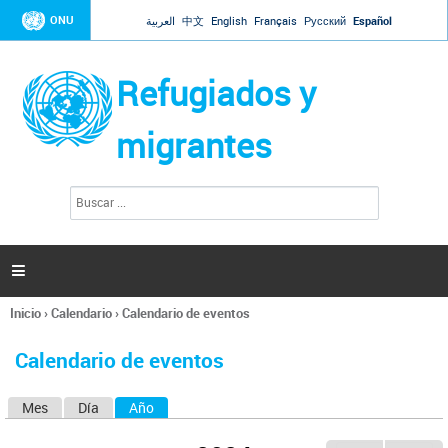
Jump to navigation
ONU
العربية
中文
English
Français
Русский
Español
Refugiados y
migrantes
B
F
u
o
s
r
c
a
m
r

u
l
Inicio
›
Calendario
›
Calendario de eventos
a
Se
r
encuentra
i
Calendario de eventos
usted
o
aquí
d
Mes
Día
Año
(solapa activa)
S
e
b
o