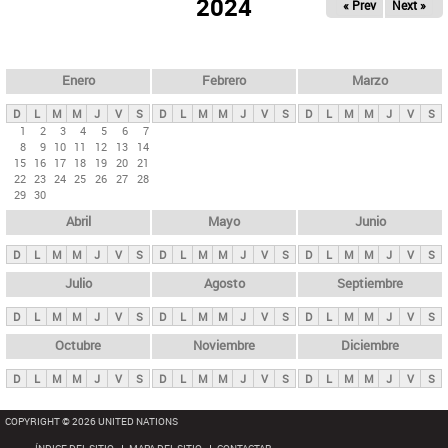
ú
2024
« Prev
Next »
l
s
a
q
p
u
e
a
Enero
Febrero
Marzo
d
s
a
D
L
M
M
J
V
S
D
L
M
M
J
V
S
D
L
M
M
J
V
S
p
1
2
3
4
5
6
7
8
9
10
11
12
13
14
r
15
16
17
18
19
20
21
i
22
23
24
25
26
27
28
29
30
n
Abril
Mayo
Junio
c
i
D
L
M
M
J
V
S
D
L
M
M
J
V
S
D
L
M
M
J
V
S
p
Julio
Agosto
Septiembre
a
D
L
M
M
J
V
S
D
L
M
M
J
V
S
D
L
M
M
J
V
S
l
e
Octubre
Noviembre
Diciembre
s
D
L
M
M
J
V
S
D
L
M
M
J
V
S
D
L
M
M
J
V
S
COPYRIGHT © 2026 UNITED NATIONS