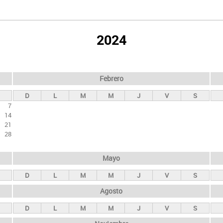
2024
Febrero
D
L
M
M
J
V
S
7
14
21
28
Mayo
D
L
M
M
J
V
S
Agosto
D
L
M
M
J
V
S