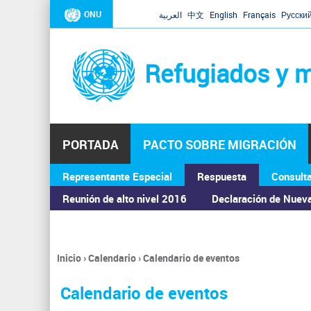
ONU
العربية
中文
English
Français
Русски
Refugiados y m
PORTADA
PACTO SOBRE MIGRACIÓN
Representante Especial
Respuesta
Consult
ASAMBLEA GENERAL
Reunión de alto nivel 2016
Declaración de Nuev
Inicio
›
Calendario
›
Calendario de eventos
Se
encuentra
Calendario de eventos
usted