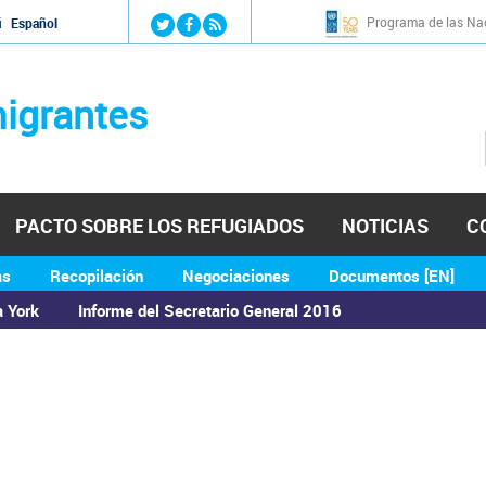
Jump to navigation
Programa de las Nac
й
Español
igrantes
PACTO SOBRE LOS REFUGIADOS
NOTICIAS
C
as
Recopilación
Negociaciones
Documentos [EN]
a York
Informe del Secretario General 2016