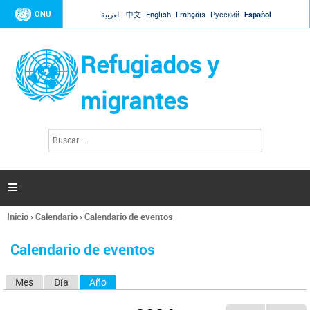
Jump to navigation
ONU
العربية
中文
English
Français
Русский
Español
Refugiados y
migrantes
B
F
u
o
s
r
c
a
m
r

u
l
Inicio
›
Calendario
›
Calendario de eventos
a
Se
r
encuentra
i
Calendario de eventos
usted
o
aquí
d
Mes
Día
Año
(solapa activa)
S
e
b
o