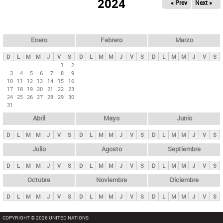
ú
2024
« Prev
Next »
l
s
a
q
p
u
e
a
Enero
Febrero
Marzo
d
s
a
D
L
M
M
J
V
S
D
L
M
M
J
V
S
D
L
M
M
J
V
S
p
1
2
3
4
5
6
7
8
9
r
10
11
12
13
14
15
16
i
17
18
19
20
21
22
23
24
25
26
27
28
29
30
n
31
c
Abril
Mayo
Junio
i
p
D
L
M
M
J
V
S
D
L
M
M
J
V
S
D
L
M
M
J
V
S
a
Julio
Agosto
Septiembre
l
D
L
M
M
J
V
S
D
L
M
M
J
V
S
D
L
M
M
J
V
S
e
Octubre
Noviembre
Diciembre
s
D
L
M
M
J
V
S
D
L
M
M
J
V
S
D
L
M
M
J
V
S
COPYRIGHT © 2026 UNITED NATIONS