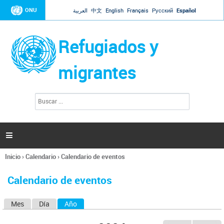
Jump to navigation
ONU
العربية
中文
English
Français
Русский
Español
Refugiados y
migrantes
B
F
u
o
s
r
c
a
m
r

u
l
Inicio
›
Calendario
›
Calendario de eventos
a
Se
r
encuentra
i
Calendario de eventos
usted
o
aquí
d
Mes
Día
Año
(solapa activa)
S
e
b
o