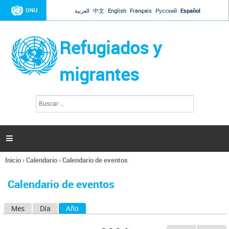
Jump to navigation
ONU
العربية
中文
English
Français
Русский
Español
Refugiados y
migrantes
B
F
u
o
s
r
c
a
m
r

u
l
Inicio
›
Calendario
›
Calendario de eventos
a
Se
r
encuentra
i
Calendario de eventos
usted
o
aquí
d
Mes
Día
Año
(solapa activa)
S
e
b
o