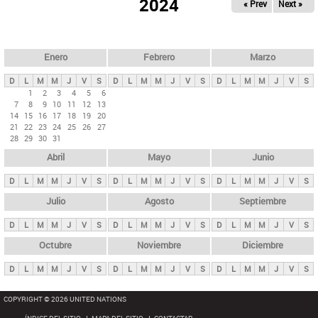
ú
2024
« Prev
Next »
l
s
a
q
p
u
e
a
Enero
Febrero
Marzo
d
s
a
D
L
M
M
J
V
S
D
L
M
M
J
V
S
D
L
M
M
J
V
S
p
1
2
3
4
5
6
7
8
9
10
11
12
13
r
14
15
16
17
18
19
20
i
21
22
23
24
25
26
27
28
29
30
31
n
Abril
Mayo
Junio
c
i
D
L
M
M
J
V
S
D
L
M
M
J
V
S
D
L
M
M
J
V
S
p
Julio
Agosto
Septiembre
a
D
L
M
M
J
V
S
D
L
M
M
J
V
S
D
L
M
M
J
V
S
l
e
Octubre
Noviembre
Diciembre
s
D
L
M
M
J
V
S
D
L
M
M
J
V
S
D
L
M
M
J
V
S
COPYRIGHT © 2026 UNITED NATIONS