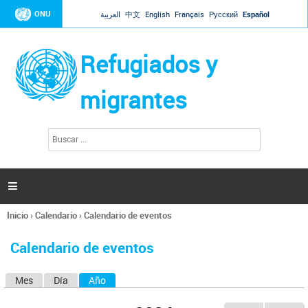
Jump to navigation
ONU
العربية
中文
English
Français
Русский
Español
Refugiados y
migrantes
B
F
u
o
s
r
c
a
m
r

u
l
Inicio
›
Calendario
›
Calendario de eventos
a
Se
r
encuentra
i
Calendario de eventos
usted
o
aquí
d
Mes
Día
Año
(solapa activa)
S
e
b
o