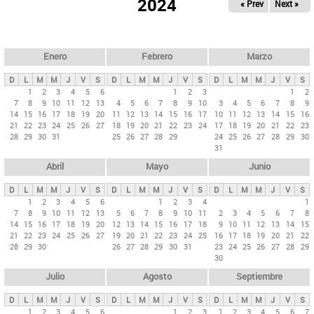
ú
2024
« Prev
Next »
l
s
a
q
p
u
e
a
Enero
Febrero
Marzo
d
s
a
D
L
M
M
J
V
S
D
L
M
M
J
V
S
D
L
M
M
J
V
S
p
1
2
3
4
5
6
1
2
3
1
2
7
8
9
10
11
12
13
4
5
6
7
8
9
10
3
4
5
6
7
8
9
r
14
15
16
17
18
19
20
11
12
13
14
15
16
17
10
11
12
13
14
15
16
i
21
22
23
24
25
26
27
18
19
20
21
22
23
24
17
18
19
20
21
22
23
28
29
30
31
25
26
27
28
29
24
25
26
27
28
29
30
n
31
c
Abril
Mayo
Junio
i
p
D
L
M
M
J
V
S
D
L
M
M
J
V
S
D
L
M
M
J
V
S
1
2
3
4
5
6
1
2
3
4
1
a
7
8
9
10
11
12
13
5
6
7
8
9
10
11
2
3
4
5
6
7
8
l
14
15
16
17
18
19
20
12
13
14
15
16
17
18
9
10
11
12
13
14
15
21
22
23
24
25
26
27
19
20
21
22
23
24
25
16
17
18
19
20
21
22
e
28
29
30
26
27
28
29
30
31
23
24
25
26
27
28
29
s
30
Julio
Agosto
Septiembre
D
L
M
M
J
V
S
D
L
M
M
J
V
S
D
L
M
M
J
V
S
1
2
3
4
5
6
1
2
3
1
2
3
4
5
6
7