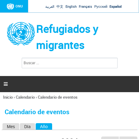
Jump to navigation
ONU
العربية
中文
English
Français
Русский
Español
Refugiados y
migrantes
B
F
u
o
s
r
c
a
m
r

u
l
Inicio
›
Calendario
›
Calendario de eventos
a
Se
r
encuentra
i
Calendario de eventos
usted
o
aquí
d
Mes
Día
Año
(solapa activa)
S
e
b
o