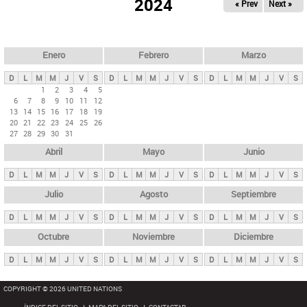
ú
2024
« Prev
Next »
l
s
a
q
p
u
e
a
Enero
Febrero
Marzo
d
s
a
D
L
M
M
J
V
S
D
L
M
M
J
V
S
D
L
M
M
J
V
S
p
1
2
3
4
5
6
7
8
9
10
11
12
r
13
14
15
16
17
18
19
i
20
21
22
23
24
25
26
27
28
29
30
31
n
Abril
Mayo
Junio
c
i
D
L
M
M
J
V
S
D
L
M
M
J
V
S
D
L
M
M
J
V
S
p
Julio
Agosto
Septiembre
a
D
L
M
M
J
V
S
D
L
M
M
J
V
S
D
L
M
M
J
V
S
l
e
Octubre
Noviembre
Diciembre
s
D
L
M
M
J
V
S
D
L
M
M
J
V
S
D
L
M
M
J
V
S
COPYRIGHT © 2026 UNITED NATIONS