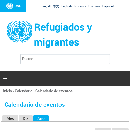
Jump to navigation
ONU
العربية
中文
English
Français
Русский
Español
Refugiados y
migrantes
B
F
u
o
s
r
c
a
m
r

u
l
Inicio
›
Calendario
›
Calendario de eventos
a
Se
r
encuentra
i
Calendario de eventos
usted
o
aquí
d
Mes
Día
Año
(solapa activa)
S
e
b
o