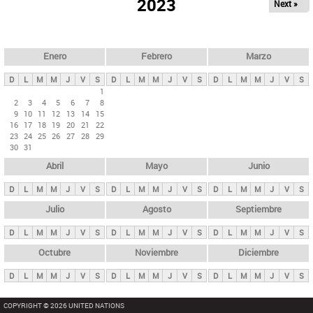
ú
2023
Next »
l
s
a
q
p
u
e
a
Enero
Febrero
Marzo
d
s
a
D
L
M
M
J
V
S
D
L
M
M
J
V
S
D
L
M
M
J
V
S
p
1
2
3
4
5
6
7
8
r
9
10
11
12
13
14
15
i
16
17
18
19
20
21
22
23
24
25
26
27
28
29
n
30
31
c
Abril
Mayo
Junio
i
p
D
L
M
M
J
V
S
D
L
M
M
J
V
S
D
L
M
M
J
V
S
a
Julio
Agosto
Septiembre
l
D
L
M
M
J
V
S
D
L
M
M
J
V
S
D
L
M
M
J
V
S
e
Octubre
Noviembre
Diciembre
s
D
L
M
M
J
V
S
D
L
M
M
J
V
S
D
L
M
M
J
V
S
COPYRIGHT © 2026 UNITED NATIONS