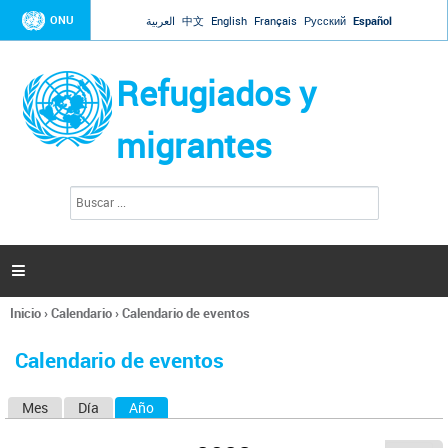
Jump to navigation
ONU
العربية
中文
English
Français
Русский
Español
Refugiados y
migrantes
B
F
u
o
s
r
c
a
m
r

u
l
Inicio
›
Calendario
›
Calendario de eventos
a
Se
r
encuentra
i
Calendario de eventos
usted
o
aquí
d
Mes
Día
Año
(solapa activa)
S
e
b
o