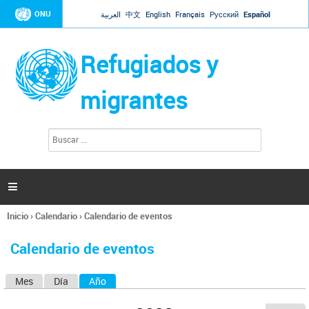
Jump to navigation
ONU
العربية
中文
English
Français
Русский
Español
Refugiados y
migrantes
B
F
u
o
s
r
c
a
m
r

u
l
Inicio
›
Calendario
›
Calendario de eventos
a
Se
r
encuentra
i
Calendario de eventos
usted
o
aquí
d
Mes
Día
Año
(solapa activa)
S
e
b
o