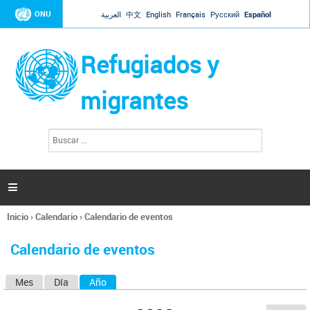
Jump to navigation
ONU
العربية
中文
English
Français
Русский
Español
Refugiados y
migrantes
B
F
u
o
s
r
c
a
m
r

u
l
Inicio
›
Calendario
›
Calendario de eventos
a
Se
r
encuentra
i
Calendario de eventos
usted
o
aquí
d
Mes
Día
Año
(solapa activa)
S
e
b
o