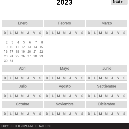
ú
2023
Next »
l
s
a
q
p
u
e
a
Enero
Febrero
Marzo
d
s
a
D
L
M
M
J
V
S
D
L
M
M
J
V
S
D
L
M
M
J
V
S
p
1
2
3
4
5
6
7
8
r
9
10
11
12
13
14
15
i
16
17
18
19
20
21
22
23
24
25
26
27
28
29
n
30
31
c
Abril
Mayo
Junio
i
p
D
L
M
M
J
V
S
D
L
M
M
J
V
S
D
L
M
M
J
V
S
a
Julio
Agosto
Septiembre
l
D
L
M
M
J
V
S
D
L
M
M
J
V
S
D
L
M
M
J
V
S
e
Octubre
Noviembre
Diciembre
s
D
L
M
M
J
V
S
D
L
M
M
J
V
S
D
L
M
M
J
V
S
COPYRIGHT © 2026 UNITED NATIONS