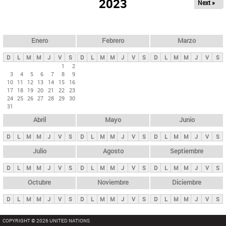
ú
2023
Next »
l
s
a
q
p
u
e
a
Enero
Febrero
Marzo
d
s
a
D
L
M
M
J
V
S
D
L
M
M
J
V
S
D
L
M
M
J
V
S
p
1
2
3
4
5
6
7
8
9
r
10
11
12
13
14
15
16
i
17
18
19
20
21
22
23
24
25
26
27
28
29
30
n
31
c
Abril
Mayo
Junio
i
p
D
L
M
M
J
V
S
D
L
M
M
J
V
S
D
L
M
M
J
V
S
a
Julio
Agosto
Septiembre
l
D
L
M
M
J
V
S
D
L
M
M
J
V
S
D
L
M
M
J
V
S
e
Octubre
Noviembre
Diciembre
s
D
L
M
M
J
V
S
D
L
M
M
J
V
S
D
L
M
M
J
V
S
COPYRIGHT © 2026 UNITED NATIONS