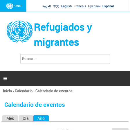
Jump to navigation
ONU
العربية
中文
English
Français
Русский
Español
Refugiados y
migrantes
B
F
u
o
s
r
c
a
m
r

u
l
Inicio
›
Calendario
›
Calendario de eventos
a
Se
r
encuentra
i
Calendario de eventos
usted
o
aquí
d
Mes
Día
Año
(solapa activa)
S
e
b
o