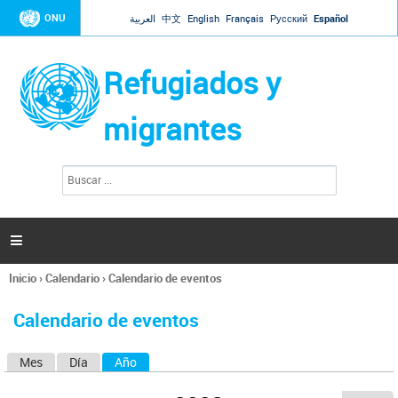
Jump to navigation
ONU
العربية
中文
English
Français
Русский
Español
Refugiados y
migrantes
B
F
u
o
s
r
c
a
m
r

u
l
Inicio
›
Calendario
›
Calendario de eventos
a
Se
r
encuentra
i
Calendario de eventos
usted
o
aquí
d
Mes
Día
Año
(solapa activa)
S
e
b
o