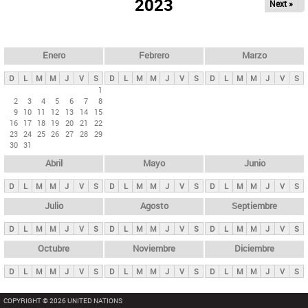
ú
2023
Next »
l
s
a
q
p
u
e
a
Enero
Febrero
Marzo
d
s
a
D
L
M
M
J
V
S
D
L
M
M
J
V
S
D
L
M
M
J
V
S
p
1
2
3
4
5
6
7
8
r
9
10
11
12
13
14
15
i
16
17
18
19
20
21
22
23
24
25
26
27
28
29
n
30
31
c
Abril
Mayo
Junio
i
p
D
L
M
M
J
V
S
D
L
M
M
J
V
S
D
L
M
M
J
V
S
a
Julio
Agosto
Septiembre
l
D
L
M
M
J
V
S
D
L
M
M
J
V
S
D
L
M
M
J
V
S
e
Octubre
Noviembre
Diciembre
s
D
L
M
M
J
V
S
D
L
M
M
J
V
S
D
L
M
M
J
V
S
COPYRIGHT © 2026 UNITED NATIONS