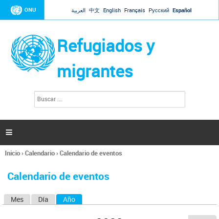
Jump to navigation
ONU
العربية
中文
English
Français
Русский
Español
Refugiados y
migrantes
B
F
u
o
s
r
c
a
m
r

u
l
Inicio
›
Calendario
›
Calendario de eventos
a
Se
r
encuentra
i
Calendario de eventos
usted
o
aquí
d
Mes
Día
Año
(solapa activa)
S
e
b
o