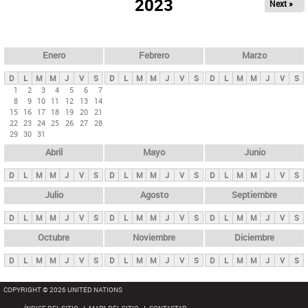
ú
2023
Next »
l
s
a
q
p
u
e
a
Enero
Febrero
Marzo
d
s
a
D
L
M
M
J
V
S
D
L
M
M
J
V
S
D
L
M
M
J
V
S
p
1
2
3
4
5
6
7
8
9
10
11
12
13
14
r
15
16
17
18
19
20
21
i
22
23
24
25
26
27
28
29
30
31
n
Abril
Mayo
Junio
c
i
D
L
M
M
J
V
S
D
L
M
M
J
V
S
D
L
M
M
J
V
S
p
Julio
Agosto
Septiembre
a
D
L
M
M
J
V
S
D
L
M
M
J
V
S
D
L
M
M
J
V
S
l
e
Octubre
Noviembre
Diciembre
s
D
L
M
M
J
V
S
D
L
M
M
J
V
S
D
L
M
M
J
V
S
COPYRIGHT © 2026 UNITED NATIONS