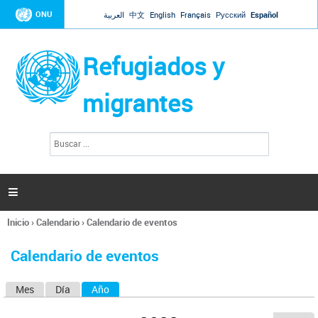
Jump to navigation
ONU
العربية
中文
English
Français
Русский
Español
Refugiados y
migrantes
B
F
u
o
s
r
c
a
m
r

u
l
Inicio
›
Calendario
›
Calendario de eventos
a
Se
r
encuentra
i
Calendario de eventos
usted
o
aquí
d
Mes
Día
Año
(solapa activa)
S
e
b
o