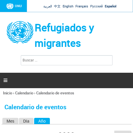
Jump to navigation
ONU
العربية
中文
English
Français
Русский
Español
Refugiados y
migrantes
B
F
u
o
s
r
c
a
m
r

u
l
Inicio
›
Calendario
›
Calendario de eventos
a
Se
r
encuentra
i
Calendario de eventos
usted
o
aquí
d
Mes
Día
Año
(solapa activa)
S
e
b
o