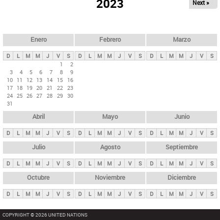
ú
2023
Next »
l
s
a
q
p
u
e
a
Enero
Febrero
Marzo
d
s
a
D
L
M
M
J
V
S
D
L
M
M
J
V
S
D
L
M
M
J
V
S
p
1
2
3
4
5
6
7
8
9
r
10
11
12
13
14
15
16
i
17
18
19
20
21
22
23
24
25
26
27
28
29
30
n
31
c
Abril
Mayo
Junio
i
p
D
L
M
M
J
V
S
D
L
M
M
J
V
S
D
L
M
M
J
V
S
a
Julio
Agosto
Septiembre
l
D
L
M
M
J
V
S
D
L
M
M
J
V
S
D
L
M
M
J
V
S
e
Octubre
Noviembre
Diciembre
s
D
L
M
M
J
V
S
D
L
M
M
J
V
S
D
L
M
M
J
V
S
COPYRIGHT © 2026 UNITED NATIONS