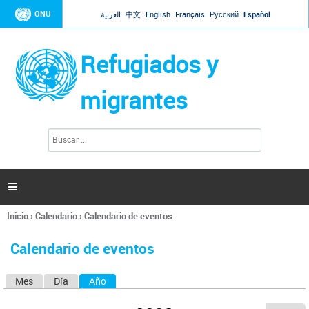
Jump to navigation
ONU
العربية
中文
English
Français
Русский
Español
Refugiados y
migrantes
B
F
u
o
s
r
c
a
m
r

u
l
Inicio
›
Calendario
›
Calendario de eventos
a
Se
r
encuentra
i
Calendario de eventos
usted
o
aquí
d
Mes
Día
Año
(solapa activa)
S
e
b
o