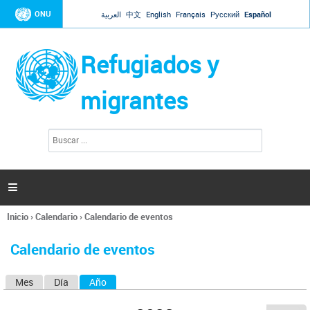
Jump to navigation
ONU
العربية
中文
English
Français
Русский
Español
Refugiados y
migrantes
B
F
u
o
s
r
c
a
m
r

u
l
Inicio
›
Calendario
›
Calendario de eventos
a
Se
r
encuentra
i
Calendario de eventos
usted
o
aquí
d
Mes
Día
Año
(solapa activa)
S
e
b
o