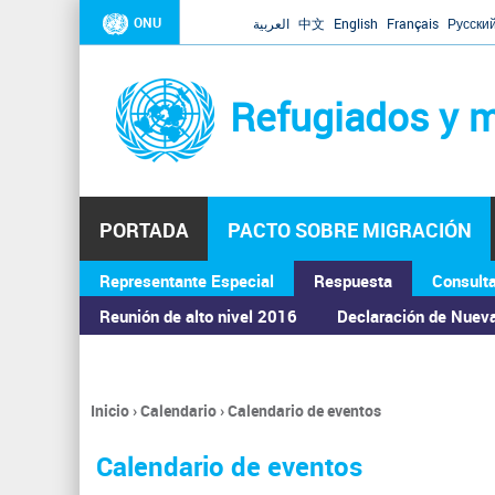
ONU
العربية
中文
English
Français
Русски
Refugiados y m
PORTADA
PACTO SOBRE MIGRACIÓN
Representante Especial
Respuesta
Consult
ASAMBLEA GENERAL
Reunión de alto nivel 2016
Declaración de Nuev
Inicio
›
Calendario
›
Calendario de eventos
Se
encuentra
Calendario de eventos
usted