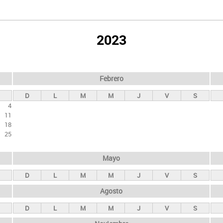
2023
Febrero
D
L
M
M
J
V
S
4
11
18
25
Mayo
D
L
M
M
J
V
S
Agosto
D
L
M
M
J
V
S