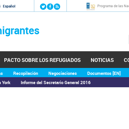
Jump to navigation
Programa de las Nac
й
Español
igrantes
PACTO SOBRE LOS REFUGIADOS
NOTICIAS
C
as
Recopilación
Negociaciones
Documentos [EN]
a York
Informe del Secretario General 2016