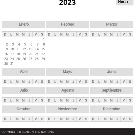
ú
2023
Next »
l
s
a
q
p
u
e
a
Enero
Febrero
Marzo
d
s
a
D
L
M
M
J
V
S
D
L
M
M
J
V
S
D
L
M
M
J
V
S
p
1
2
3
4
5
6
7
8
r
9
10
11
12
13
14
15
i
16
17
18
19
20
21
22
23
24
25
26
27
28
29
n
30
31
c
Abril
Mayo
Junio
i
p
D
L
M
M
J
V
S
D
L
M
M
J
V
S
D
L
M
M
J
V
S
a
Julio
Agosto
Septiembre
l
D
L
M
M
J
V
S
D
L
M
M
J
V
S
D
L
M
M
J
V
S
e
Octubre
Noviembre
Diciembre
s
D
L
M
M
J
V
S
D
L
M
M
J
V
S
D
L
M
M
J
V
S
COPYRIGHT © 2026 UNITED NATIONS