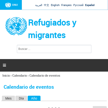
Jump to navigation
ONU
العربية
中文
English
Français
Русский
Español
Refugiados y
migrantes
B
F
u
o
s
r
c
a
m
r

u
l
Inicio
›
Calendario
›
Calendario de eventos
a
Se
r
encuentra
i
Calendario de eventos
usted
o
aquí
d
Mes
Día
Año
(solapa activa)
S
e
b
o