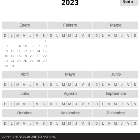
ú
2023
Next »
l
s
a
q
p
u
e
a
Enero
Febrero
Marzo
d
s
a
D
L
M
M
J
V
S
D
L
M
M
J
V
S
D
L
M
M
J
V
S
p
1
2
3
4
5
6
7
8
r
9
10
11
12
13
14
15
i
16
17
18
19
20
21
22
23
24
25
26
27
28
29
n
30
31
c
Abril
Mayo
Junio
i
p
D
L
M
M
J
V
S
D
L
M
M
J
V
S
D
L
M
M
J
V
S
a
Julio
Agosto
Septiembre
l
D
L
M
M
J
V
S
D
L
M
M
J
V
S
D
L
M
M
J
V
S
e
Octubre
Noviembre
Diciembre
s
D
L
M
M
J
V
S
D
L
M
M
J
V
S
D
L
M
M
J
V
S
COPYRIGHT © 2026 UNITED NATIONS