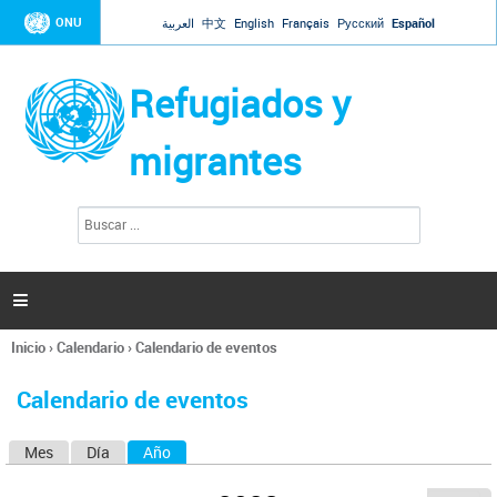
Jump to navigation
ONU
العربية
中文
English
Français
Русский
Español
Refugiados y
migrantes
B
F
u
o
s
r
c
a
m
r

u
l
Inicio
›
Calendario
›
Calendario de eventos
a
Se
r
encuentra
i
Calendario de eventos
usted
o
aquí
d
Mes
Día
Año
(solapa activa)
S
e
b
o