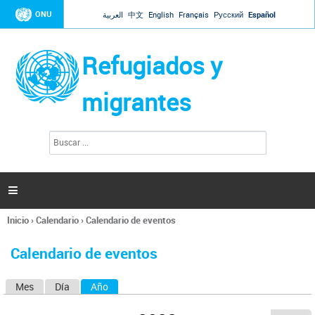
Jump to navigation
ONU
العربية
中文
English
Français
Русский
Español
Refugiados y
migrantes
B
F
u
o
s
r
c
a
m
r

u
l
Inicio
›
Calendario
›
Calendario de eventos
a
Se
r
encuentra
i
Calendario de eventos
usted
o
aquí
d
Mes
Día
Año
(solapa activa)
S
e
b
o