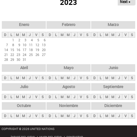
ú
2023
Next »
l
s
a
q
p
u
e
a
Enero
Febrero
Marzo
d
s
a
D
L
M
M
J
V
S
D
L
M
M
J
V
S
D
L
M
M
J
V
S
p
1
2
3
4
5
6
7
8
9
10
11
12
13
r
14
15
16
17
18
19
20
i
21
22
23
24
25
26
27
28
29
30
31
n
Abril
Mayo
Junio
c
i
D
L
M
M
J
V
S
D
L
M
M
J
V
S
D
L
M
M
J
V
S
p
Julio
Agosto
Septiembre
a
D
L
M
M
J
V
S
D
L
M
M
J
V
S
D
L
M
M
J
V
S
l
e
Octubre
Noviembre
Diciembre
s
D
L
M
M
J
V
S
D
L
M
M
J
V
S
D
L
M
M
J
V
S
COPYRIGHT © 2026 UNITED NATIONS