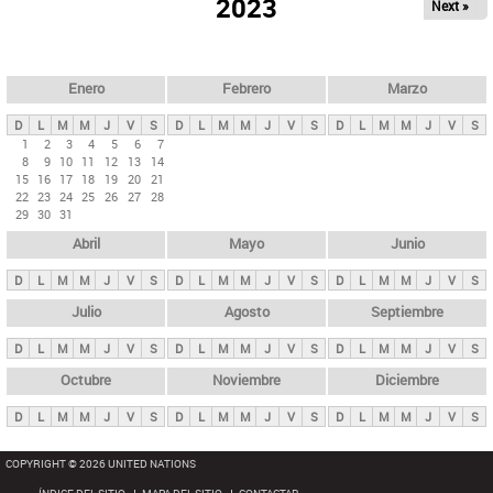
ú
2023
Next »
l
s
a
q
p
u
e
a
Enero
Febrero
Marzo
d
s
a
D
L
M
M
J
V
S
D
L
M
M
J
V
S
D
L
M
M
J
V
S
p
1
2
3
4
5
6
7
8
9
10
11
12
13
14
r
15
16
17
18
19
20
21
i
22
23
24
25
26
27
28
29
30
31
n
Abril
Mayo
Junio
c
i
D
L
M
M
J
V
S
D
L
M
M
J
V
S
D
L
M
M
J
V
S
p
Julio
Agosto
Septiembre
a
D
L
M
M
J
V
S
D
L
M
M
J
V
S
D
L
M
M
J
V
S
l
e
Octubre
Noviembre
Diciembre
s
D
L
M
M
J
V
S
D
L
M
M
J
V
S
D
L
M
M
J
V
S
COPYRIGHT © 2026 UNITED NATIONS