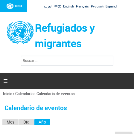
Jump to navigation
ONU
العربية
中文
English
Français
Русский
Español
Refugiados y
migrantes
B
F
u
o
s
r
c
a
m
r

u
l
Inicio
›
Calendario
›
Calendario de eventos
a
Se
r
encuentra
i
Calendario de eventos
usted
o
aquí
d
Mes
Día
Año
(solapa activa)
S
e
b
o