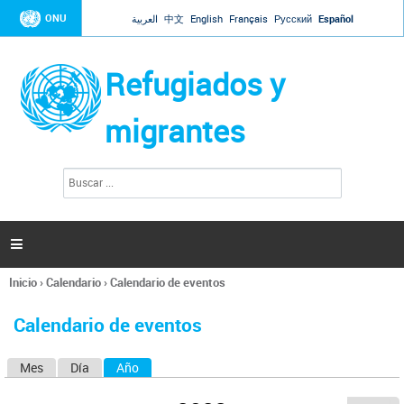
Jump to navigation
ONU
العربية
中文
English
Français
Русский
Español
Refugiados y
migrantes
B
F
u
o
s
r
c
a
m
r

u
l
Inicio
›
Calendario
›
Calendario de eventos
a
Se
r
encuentra
i
Calendario de eventos
usted
o
aquí
d
Mes
Día
Año
(solapa activa)
S
e
b
o