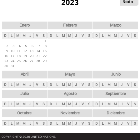
ú
2023
Next »
l
s
a
q
p
u
e
a
Enero
Febrero
Marzo
d
s
a
D
L
M
M
J
V
S
D
L
M
M
J
V
S
D
L
M
M
J
V
S
p
1
2
3
4
5
6
7
8
r
9
10
11
12
13
14
15
i
16
17
18
19
20
21
22
23
24
25
26
27
28
29
n
30
31
c
Abril
Mayo
Junio
i
p
D
L
M
M
J
V
S
D
L
M
M
J
V
S
D
L
M
M
J
V
S
a
Julio
Agosto
Septiembre
l
D
L
M
M
J
V
S
D
L
M
M
J
V
S
D
L
M
M
J
V
S
e
Octubre
Noviembre
Diciembre
s
D
L
M
M
J
V
S
D
L
M
M
J
V
S
D
L
M
M
J
V
S
COPYRIGHT © 2026 UNITED NATIONS