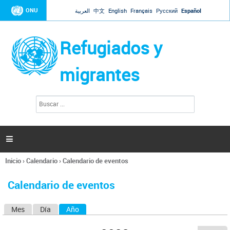
Jump to navigation
ONU
العربية
中文
English
Français
Русский
Español
Refugiados y
migrantes
B
F
u
o
s
r
c
a
m
r

u
l
Inicio
›
Calendario
›
Calendario de eventos
a
Se
r
encuentra
i
Calendario de eventos
usted
o
aquí
d
Mes
Día
Año
(solapa activa)
S
e
b
o