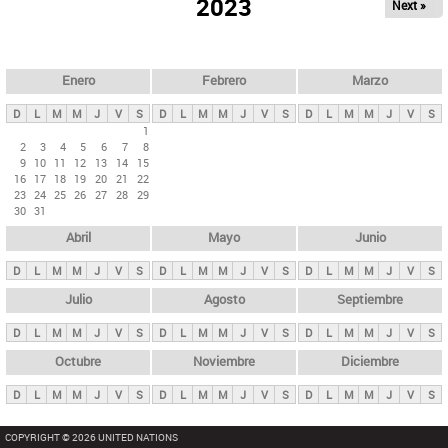
ú
2023
Next »
l
s
a
q
p
u
e
a
Enero
Febrero
Marzo
d
s
a
D
L
M
M
J
V
S
D
L
M
M
J
V
S
D
L
M
M
J
V
S
p
1
2
3
4
5
6
7
8
r
9
10
11
12
13
14
15
i
16
17
18
19
20
21
22
23
24
25
26
27
28
29
n
30
31
c
Abril
Mayo
Junio
i
p
D
L
M
M
J
V
S
D
L
M
M
J
V
S
D
L
M
M
J
V
S
a
Julio
Agosto
Septiembre
l
D
L
M
M
J
V
S
D
L
M
M
J
V
S
D
L
M
M
J
V
S
e
Octubre
Noviembre
Diciembre
s
D
L
M
M
J
V
S
D
L
M
M
J
V
S
D
L
M
M
J
V
S
COPYRIGHT © 2026 UNITED NATIONS