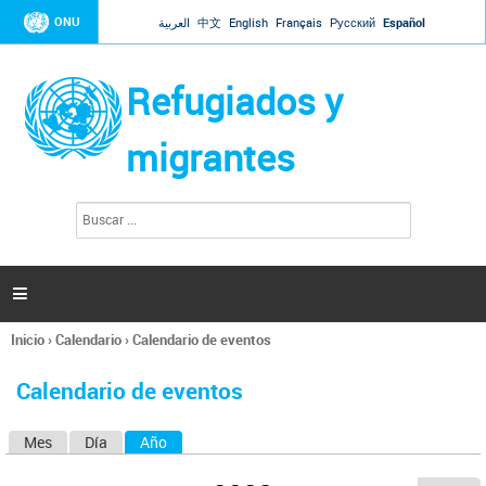
Jump to navigation
ONU
العربية
中文
English
Français
Русский
Español
Refugiados y
migrantes
B
F
u
o
s
r
c
a
m
r

u
l
Inicio
›
Calendario
›
Calendario de eventos
a
Se
r
encuentra
i
Calendario de eventos
usted
o
aquí
d
Mes
Día
Año
(solapa activa)
S
e
b
o