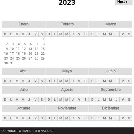
ú
2023
Next »
l
s
a
q
p
u
e
a
Enero
Febrero
Marzo
d
s
a
D
L
M
M
J
V
S
D
L
M
M
J
V
S
D
L
M
M
J
V
S
p
1
2
3
4
5
6
7
8
r
9
10
11
12
13
14
15
i
16
17
18
19
20
21
22
23
24
25
26
27
28
29
n
30
31
c
Abril
Mayo
Junio
i
p
D
L
M
M
J
V
S
D
L
M
M
J
V
S
D
L
M
M
J
V
S
a
Julio
Agosto
Septiembre
l
D
L
M
M
J
V
S
D
L
M
M
J
V
S
D
L
M
M
J
V
S
e
Octubre
Noviembre
Diciembre
s
D
L
M
M
J
V
S
D
L
M
M
J
V
S
D
L
M
M
J
V
S
COPYRIGHT © 2026 UNITED NATIONS