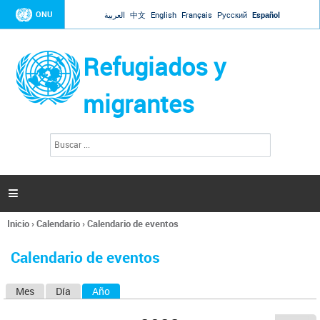
Jump to navigation
ONU
العربية
中文
English
Français
Русский
Español
Refugiados y
migrantes
B
F
u
o
s
r
c
a
m
r

u
l
Inicio
›
Calendario
›
Calendario de eventos
a
Se
r
encuentra
i
Calendario de eventos
usted
o
aquí
d
Mes
Día
Año
(solapa activa)
S
e
b
o