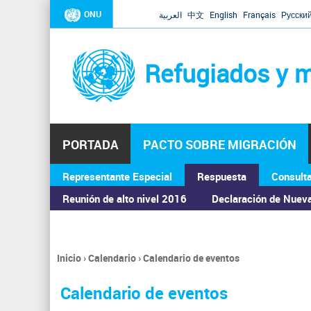
ONU
العربية
中文
English
Français
Русски
Refugiados y m
PORTADA
PACTO SOBRE MIGRACIÓN
Representante Especial
Respuesta
Consult
ASAMBLEA GENERAL
Reunión de alto nivel 2016
Declaración de Nuev
Inicio
›
Calendario
›
Calendario de eventos
Se
encuentra
Calendario de eventos
usted