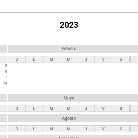
2023
Febrero
D
L
M
M
J
V
S
3
10
17
24
Mayo
D
L
M
M
J
V
S
Agosto
D
L
M
M
J
V
S