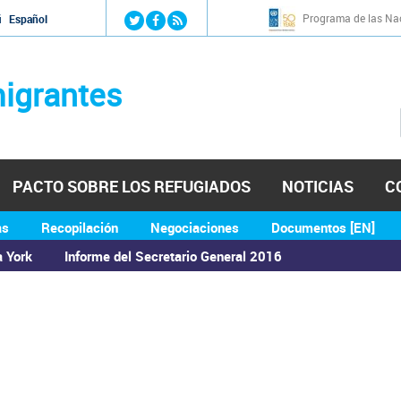
Jump to navigation
Programa de las Nac
й
Español
igrantes
PACTO SOBRE LOS REFUGIADOS
NOTICIAS
C
as
Recopilación
Negociaciones
Documentos [EN]
a York
Informe del Secretario General 2016