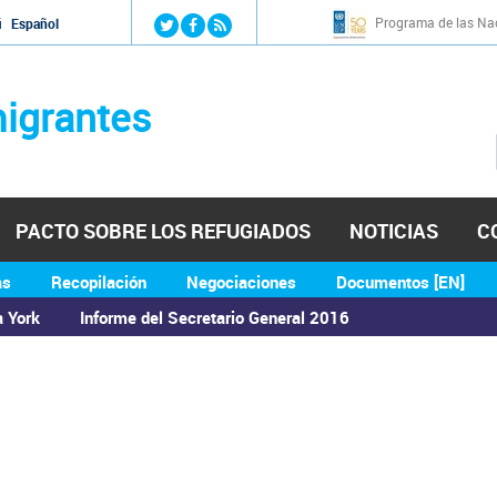
Jump to navigation
Programa de las Nac
й
Español
igrantes
PACTO SOBRE LOS REFUGIADOS
NOTICIAS
C
as
Recopilación
Negociaciones
Documentos [EN]
a York
Informe del Secretario General 2016