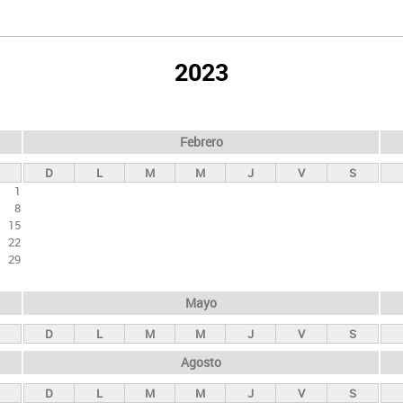
2023
Febrero
D
L
M
M
J
V
S
1
8
15
22
29
Mayo
D
L
M
M
J
V
S
Agosto
D
L
M
M
J
V
S