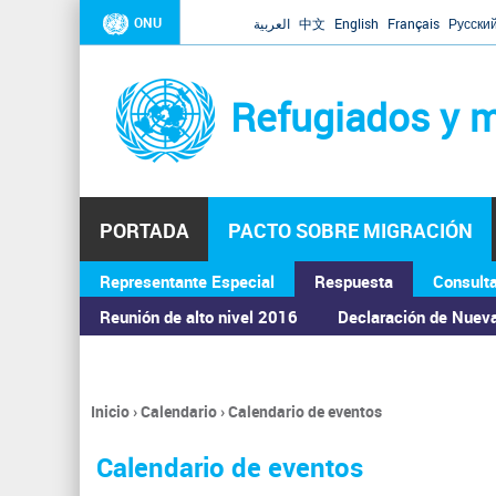
ONU
العربية
中文
English
Français
Русски
Refugiados y m
PORTADA
PACTO SOBRE MIGRACIÓN
Representante Especial
Respuesta
Consult
ASAMBLEA GENERAL
Reunión de alto nivel 2016
Declaración de Nuev
Inicio
›
Calendario
›
Calendario de eventos
Se
encuentra
Calendario de eventos
usted