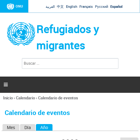
Jump to navigation
ONU
العربية
中文
English
Français
Русский
Español
Refugiados y
migrantes
B
F
u
o
s
r
c
a
m
r

u
l
Inicio
›
Calendario
›
Calendario de eventos
a
Se
r
encuentra
i
Calendario de eventos
usted
o
aquí
d
Mes
Día
Año
(solapa activa)
S
e
b
o