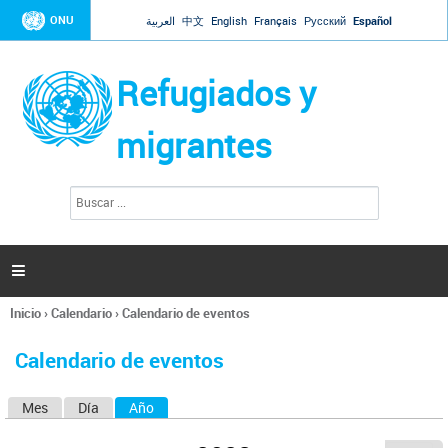
Jump to navigation
ONU
العربية
中文
English
Français
Русский
Español
Refugiados y
migrantes
B
F
u
o
s
r
c
a
m
r

u
l
Inicio
›
Calendario
›
Calendario de eventos
a
Se
r
encuentra
i
Calendario de eventos
usted
o
aquí
d
Mes
Día
Año
(solapa activa)
S
e
b
o