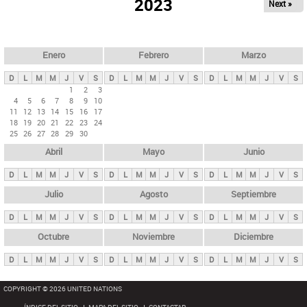
ú
2023
Next »
l
s
a
q
p
u
e
a
Enero
Febrero
Marzo
d
s
a
D
L
M
M
J
V
S
D
L
M
M
J
V
S
D
L
M
M
J
V
S
p
1
2
3
4
5
6
7
8
9
10
r
11
12
13
14
15
16
17
i
18
19
20
21
22
23
24
25
26
27
28
29
30
n
Abril
Mayo
Junio
c
i
D
L
M
M
J
V
S
D
L
M
M
J
V
S
D
L
M
M
J
V
S
p
Julio
Agosto
Septiembre
a
D
L
M
M
J
V
S
D
L
M
M
J
V
S
D
L
M
M
J
V
S
l
e
Octubre
Noviembre
Diciembre
s
D
L
M
M
J
V
S
D
L
M
M
J
V
S
D
L
M
M
J
V
S
COPYRIGHT © 2026 UNITED NATIONS