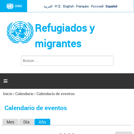
Jump to navigation
ONU
العربية
中文
English
Français
Русский
Español
Refugiados y
migrantes
B
F
u
o
s
r
c
a
m
r

u
l
Inicio
›
Calendario
›
Calendario de eventos
a
Se
r
encuentra
i
Calendario de eventos
usted
o
aquí
d
Mes
Día
Año
(solapa activa)
S
e
b
o