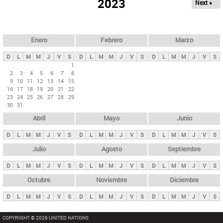
ú
2023
Next »
l
s
a
q
p
u
e
a
Enero
Febrero
Marzo
d
s
a
D
L
M
M
J
V
S
D
L
M
M
J
V
S
D
L
M
M
J
V
S
p
1
2
3
4
5
6
7
8
r
9
10
11
12
13
14
15
i
16
17
18
19
20
21
22
23
24
25
26
27
28
29
n
30
31
c
Abril
Mayo
Junio
i
p
D
L
M
M
J
V
S
D
L
M
M
J
V
S
D
L
M
M
J
V
S
a
Julio
Agosto
Septiembre
l
D
L
M
M
J
V
S
D
L
M
M
J
V
S
D
L
M
M
J
V
S
e
Octubre
Noviembre
Diciembre
s
D
L
M
M
J
V
S
D
L
M
M
J
V
S
D
L
M
M
J
V
S
COPYRIGHT © 2026 UNITED NATIONS