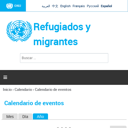
Jump to navigation
ONU
العربية
中文
English
Français
Русский
Español
Refugiados y
migrantes
B
F
u
o
s
r
c
a
m
r

u
l
Inicio
›
Calendario
›
Calendario de eventos
a
Se
r
encuentra
i
Calendario de eventos
usted
o
aquí
d
Mes
Día
Año
(solapa activa)
S
e
b
o